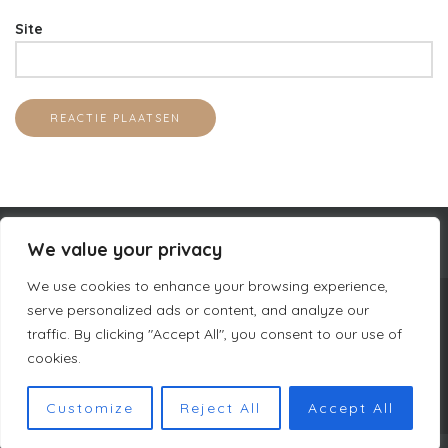
Site
We value your privacy
We use cookies to enhance your browsing experience,
serve personalized ads or content, and analyze our
BEDRIJFSINFORMATIE
CURACAO LUXURY HOLIDAY RENTALS
traffic. By clicking "Accept All", you consent to our use of
PRIVACYBELEID
ALGEMENE VOORWAARDEN DUTCH MASTERS
cookies.
SITEMAP
Customize
Reject All
Accept All
COPYRIGHT © DUTCH MASTERS AMSTERDAM 2023